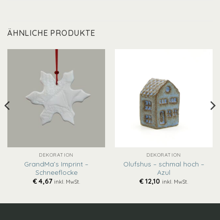
ÄHNLICHE PRODUKTE
DEKORATION
DEKORATION
GrandMa’s Imprint –
Olufshus – schmal hoch –
Schneeflocke
Azul
€
4,67
€
12,10
inkl. MwSt.
inkl. MwSt.