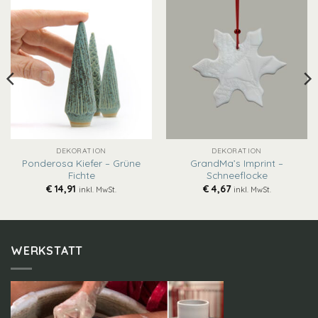
DEKORATION
DEKORATION
Ponderosa Kiefer – Grüne
GrandMa’s Imprint –
Fichte
Schneeflocke
€
14,91
€
4,67
inkl. MwSt.
inkl. MwSt.
WERKSTATT