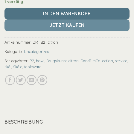
1 vorrätig
IN DEN WARENKORB
JETZT KAUFEN
Artikelnummer:
DR_B2_citron
Kategorie:
Uncategorized
Schlagwörter:
B2
,
bowl
,
Brugskunst
,
citron
,
DarkRimCollection
,
service
,
skål
,
Skåle
,
tableware
BESCHREIBUNG