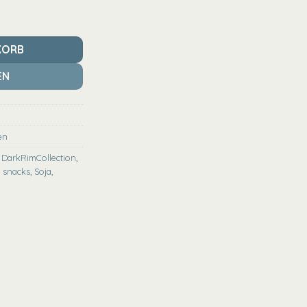
 Schale - Mint Menge
KORB
EN
en
,
DarkRimCollection
,
,
snacks
,
Soja
,