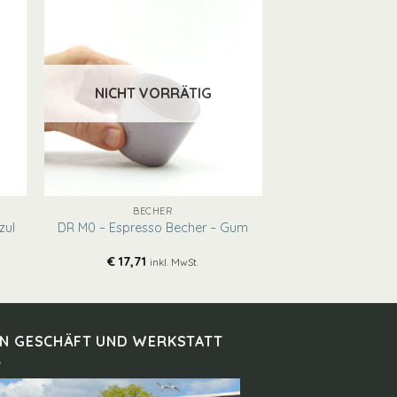
NICHT VORRÄTIG
+
BECHER
zul
DR M0 – Espresso Becher – Gum
€
17,71
inkl. MwSt.
IN GESCHÄFT UND WERKSTATT