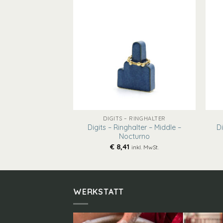
+
+
 RINGHALTER
DIGITS – RINGHALTER
alter – Middle –
Digits – Ringhalter – Middle –
Di
tron
Nocturno
€
8,41
inkl. MwSt.
inkl. MwSt.
WERKSTATT