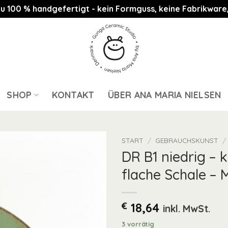
st zu 100 % handgefertigt - kein Formguss, keine Fabrikwa
SHOP
KONTAKT
ÜBER ANA MARIA NIELSEN
START
/
GEBRAUCHSKUNST
/
DR B1 niedrig – k
flache Schale – 
€
18,64
inkl. MwSt.
3 vorrätig