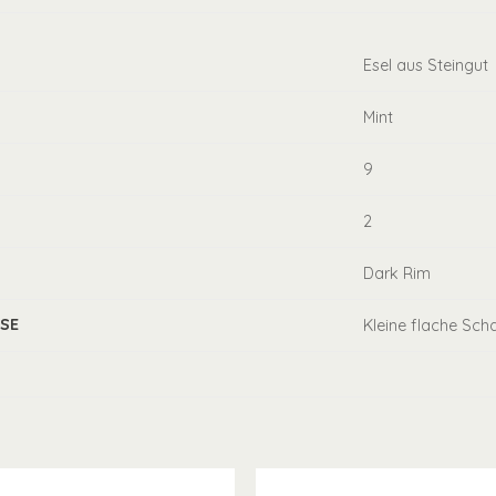
Esel aus Steingut
Mint
9
2
Dark Rim
SE
Kleine flache Sch