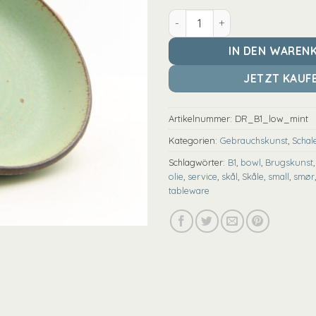
DR B1 niedrig - kleine flache
IN DEN WAREN
JETZT KAUF
Artikelnummer:
DR_B1_low_mint
Kategorien:
Gebrauchskunst
,
Schal
Schlagwörter:
B1
,
bowl
,
Brugskunst
olie
,
service
,
skål
,
Skåle
,
small
,
smør
tableware