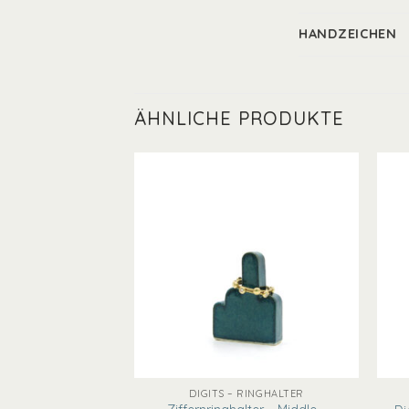
HANDZEICHEN
ÄHNLICHE PRODUKTE
+
+
 RINGHALTER
DIGITS – RINGHALTER