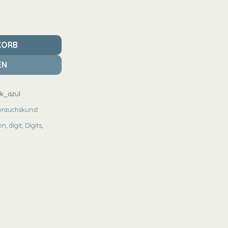
- Azul Menge
KORB
EN
ck_azul
rauchskunst
on
,
digit
,
Digits
,