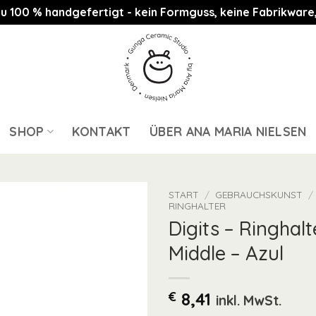
st zu 100 % handgefertigt - kein Formguss, keine Fabrikwa
SHOP
KONTAKT
ÜBER ANA MARIA NIELSEN
START
/
GEBRAUCHSKUNST
/
RINGHALTER
Digits – Ringhalt
Middle – Azul
€
8,41
inkl. MwSt.