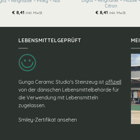
Digits – Ringhalter – Middle 
gits – Ringhalter – Pinky – Nat
Citron
€
8,41
€
8,41
inkl. MwSt.
inkl. MwSt.
LEBENSMITTELGEPRÜFT
ME
Gunga Ceramic Studio's Steinzeug ist
offiziell
von der dänischen Lebensmittelbehörde für
die Verwendung mit Lebensmitteln
zugelassen.
Smiley-Zertifikat ansehen