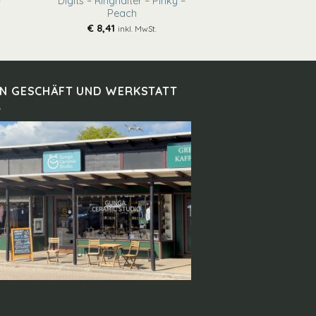
–
Digits – Ringhalter – Pinky –
Peach
€
8,41
inkl. MwSt.
IN GESCHÄFT UND WERKSTATT