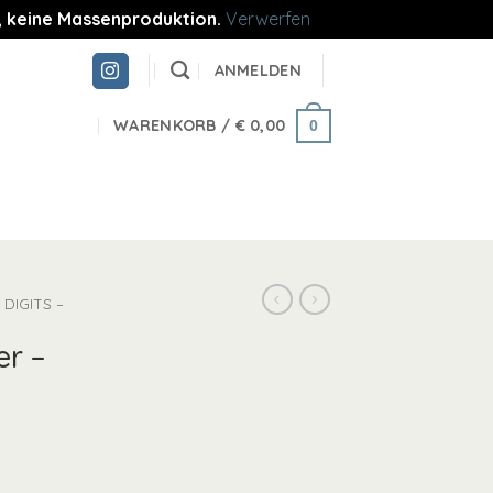
re, keine Massenproduktion.
Verwerfen
ANMELDEN
WARENKORB /
€
0,00
0
DIGITS –
er –