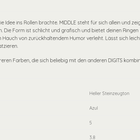
die Idee ins Rollen brachte. MIDDLE steht für sich allein und z
. Die Form ist schlicht und grafisch und bietet deinen Ringen 
en Hauch von zurückhaltendem Humor verleiht. Lässt sich leic
tzieren.
hreren Farben, die sich beliebig mit den anderen DIGITS kombin
Heller Steinzeugton
Azul
5
3.8