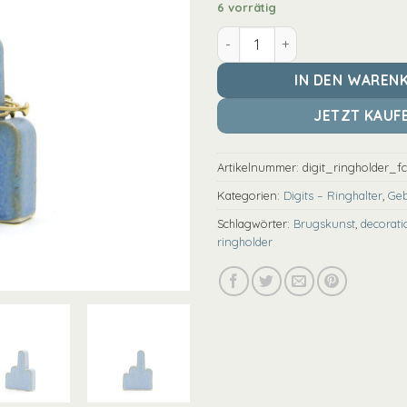
6 vorrätig
Digits - Ringhalter - Middle 
IN DEN WAREN
JETZT KAUF
Artikelnummer:
digit_ringholder_f
Kategorien:
Digits – Ringhalter
,
Geb
Schlagwörter:
Brugskunst
,
decorati
ringholder