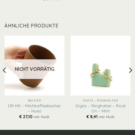
ÄHNLICHE PRODUKTE
NICHT VORRÄTIG
BECHER
DIGITS – RINGHALTER
DR M3 – Milchkaffeebecher
Digits – Ringhalter – Rock
– Nuez
On – Mint
€
27,10
€
8,41
inkl. MwSt.
inkl. MwSt.