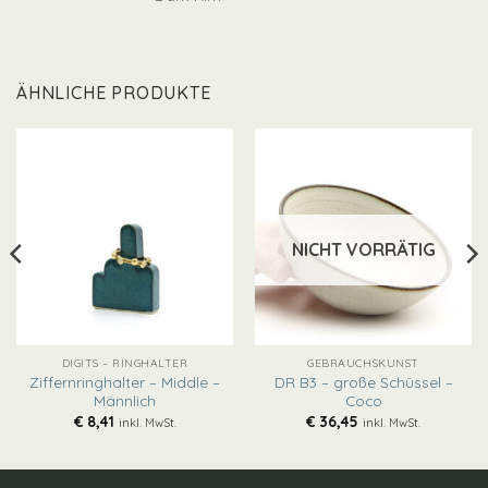
ÄHNLICHE PRODUKTE
NICHT VORRÄTIG
DIGITS – RINGHALTER
GEBRAUCHSKUNST
Ziffernringhalter – Middle –
DR B3 – große Schüssel –
Männlich
Coco
€
8,41
€
36,45
inkl. MwSt.
inkl. MwSt.