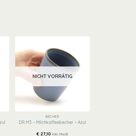
NICHT VORRÄTIG
+
BECHER
zul
DR M3 – Milchkaffeebecher – Azul
€
27,10
inkl. MwSt.