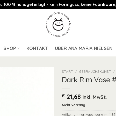
st zu 100 % handgefertigt - kein Formguss, keine Fabrikwa
SHOP
KONTAKT
ÜBER ANA MARIA NIELSEN
START
/
GEBRAUCHSKUNST
/
Dark Rim Vase #
€
21,68
inkl. MwSt.
Nicht vorrätig
Artikelnummer:
vase_darkrim_1187