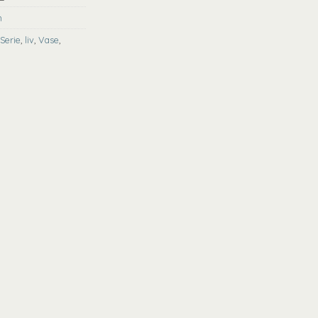
n
Serie
,
liv
,
Vase
,