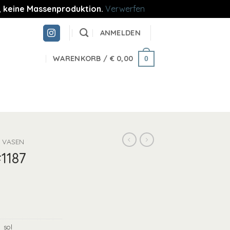
re, keine Massenproduktion.
Verwerfen
ANMELDEN
WARENKORB /
€
0,00
0
VASEN
1187
_sol