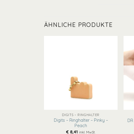
ÄHNLICHE PRODUKTE
VORRÄTIG
+
+
CHER
DIGITS – RINGHALTER
hkaffeebecher –
Digits – Ringhalter – Pinky –
DR 
uez
Peach
€
8,41
inkl. MwSt.
inkl. MwSt.