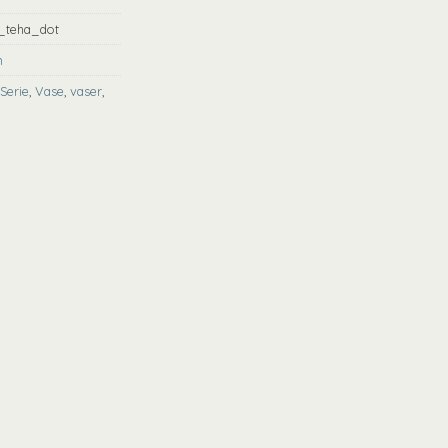
_teha_dot
n
Serie
,
Vase
,
vaser
,