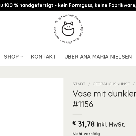
st zu 100 % handgefertigt - kein Formguss, keine Fabrikwa
SHOP
KONTAKT
ÜBER ANA MARIA NIELSEN
START
/
GEBRAUCHSKUNST
/
Vase mit dunkl
#1156
€
31,78
inkl. MwSt.
Nicht vorrätig