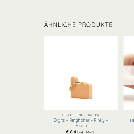
ÄHNLICHE PRODUKTE
+
+
 RINGHALTER
DIGITS – RINGHALTER
alter – Middle –
Digits – Ringhalter – Pinky –
D
turno
Peach
€
8,41
inkl. MwSt.
inkl. MwSt.