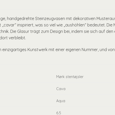
tige, handgedrehte Steinzeugvasen mit dekorativen Musterau
„cavar“ inspiriert, was so viel wie „aushöhlen“ bedeutet. Di
hnik. Die Glasur trägt zum Design bei, indem sie sich auf d
ort verbleibt.
n einzigartiges Kunstwerk mit einer eigenen Nummer, und von 
Mørk stentøjsler
Cava
Aqua
6.5