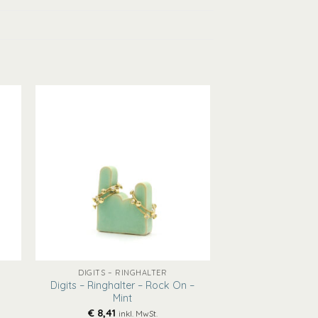
+
DIGITS – RINGHALTER
Digits – Ringhalter – Rock On –
Mint
€
8,41
inkl. MwSt.