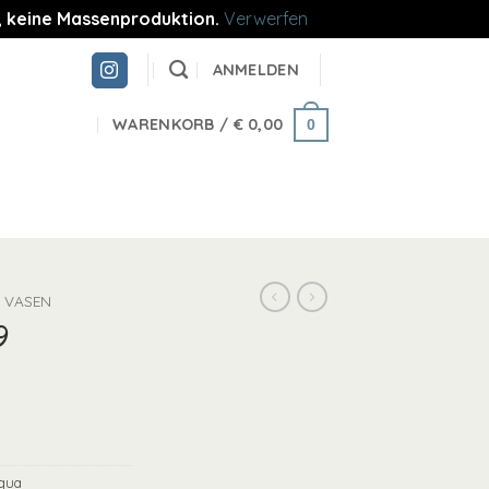
re, keine Massenproduktion.
Verwerfen
ANMELDEN
WARENKORB /
€
0,00
0
VASEN
9
qua