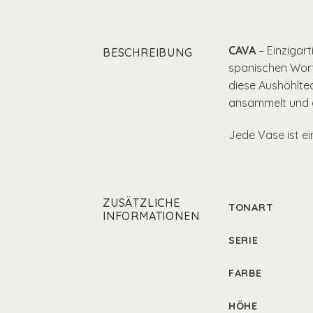
CAVA
– Einzigar
BESCHREIBUNG
spanischen Wort 
diese Aushöhltec
ansammelt und d
Jede Vase ist ei
ZUSÄTZLICHE
TONART
INFORMATIONEN
SERIE
FARBE
HÖHE