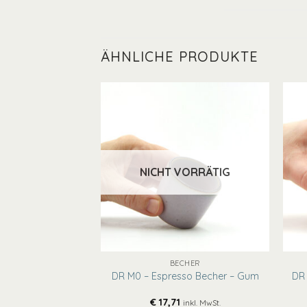
ÄHNLICHE PRODUKTE
NICHT VORRÄTIG
+
+
CHSKUNST
BECHER
 – kleine flache
DR M0 – Espresso Becher – Gum
DR 
e – Gum
€
17,71
inkl. MwSt.
inkl. MwSt.