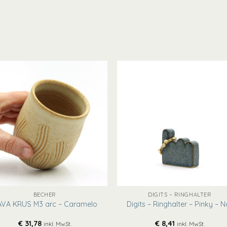
+
BECHER
DIGITS – RINGHALTER
VA KRUS M3 arc – Caramelo
Digits – Ringhalter – Pinky – N
€
31,78
€
8,41
inkl. MwSt.
inkl. MwSt.