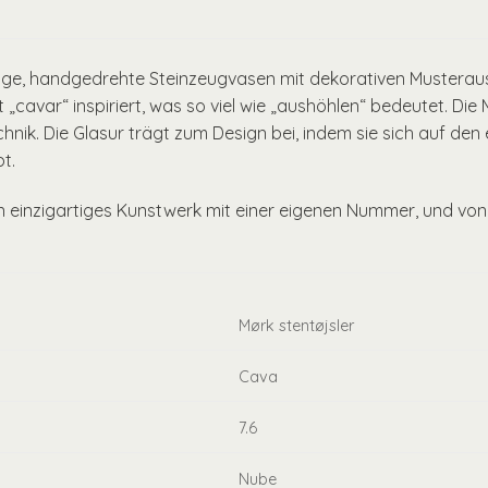
tige, handgedrehte Steinzeugvasen mit dekorativen Musterau
„cavar“ inspiriert, was so viel wie „aushöhlen“ bedeutet. Di
hnik. Die Glasur trägt zum Design bei, indem sie sich auf d
t.
n einzigartiges Kunstwerk mit einer eigenen Nummer, und von 
Mørk stentøjsler
Cava
7.6
Nube