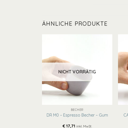
ÄHNLICHE PRODUKTE
NICHT VORRÄTIG
+
+
 RINGHALTER
BECHER
alter – Rock On –
DR M0 – Espresso Becher – Gum
CA
ight
€
17,71
inkl. MwSt.
inkl. MwSt.