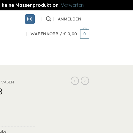
re, keine Massenproduktion.
Verwerfen
ANMELDEN
WARENKORB /
€
0,00
0
VASEN
8
nube