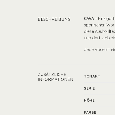
CAVA
– Einzigar
BESCHREIBUNG
spanischen Wort 
diese Aushöhltec
und dort verbleib
Jede Vase ist ei
ZUSÄTZLICHE
TONART
INFORMATIONEN
SERIE
HÖHE
FARBE