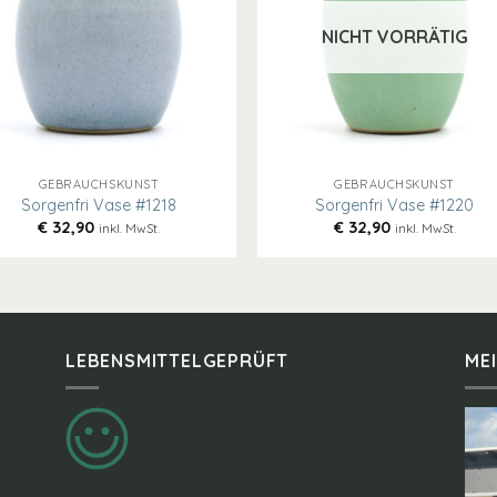
NICHT VORRÄTIG
+
GEBRAUCHSKUNST
GEBRAUCHSKUNST
Sorgenfri Vase #1218
Sorgenfri Vase #1220
€
32,90
€
32,90
inkl. MwSt.
inkl. MwSt.
LEBENSMITTELGEPRÜFT
ME