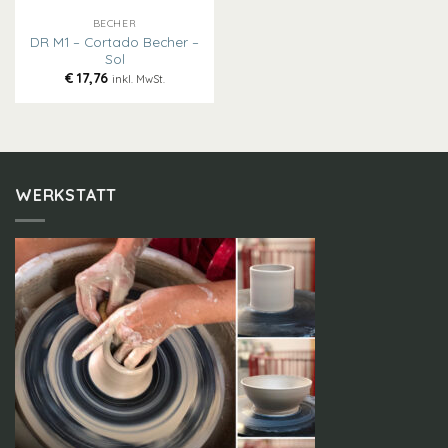
BECHER
DR M1 – Cortado Becher –
Sol
€
17,76
inkl. MwSt.
WERKSTATT