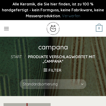
Alle Keramik, die Sie hier finden, ist zu 100 %
handgefertigt - kein Formguss, keine Fabrikware, keine
Massenproduktion.
Verwerfen
Zum
Inhalt
0
springen
campana
START
/
PRODUKTE VERSCHLAGWORTET MIT
„CAMPANA“
FILTER