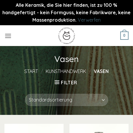
Alle Keramik, die Sie hier finden, ist zu 100 %
handgefertigt - kein Formguss, keine Fabrikware, keine
Massenproduktion.
Verwerfen
Zum
Inhalt
0
springen
Vasen
START
/
KUNSTHANDWERK
/
VASEN
FILTER